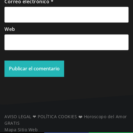
Correo electrónico
*
Web
AVISO LEGAL
❤ ️
POLÍTICA COOKIES
❤️
Horoscopo del Amor
GRATIS
Mapa Sitio Web
️