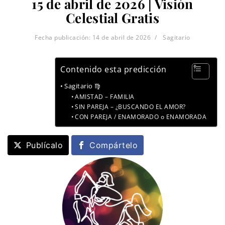
15 de abril de 2026 | Visión
Celestial Gratis
Fecha publicación:
14 de abril de 2026
Sagitario
Contenido esta predicción
Sagitario ♍
AMISTAD – FAMILIA
SIN PAREJA – ¿BUSCANDO EL AMOR?
CON PAREJA / ENAMORADO o ENAMORADA
Publícalo
Compártelo