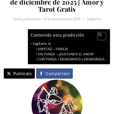
de diciembre de 2025 | Amor y
Tarot Gratis
Fecha publicación:
18 de diciembre de 2025
Sagitario
Contenido esta predicción
Sagitario ♎
AMISTAD – FAMILIA
SIN PAREJA – ¿BUSCANDO EL AMOR?
CON PAREJA / ENAMORADO o ENAMORADA
Publícalo
Compártelo