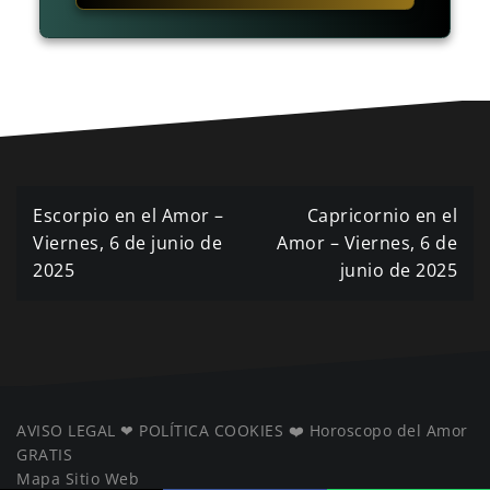
Navegación
Escorpio en el Amor –
Capricornio en el
de
Viernes, 6 de junio de
Amor – Viernes, 6 de
2025
junio de 2025
entradas
AVISO LEGAL
❤ ️
POLÍTICA COOKIES
❤️
Horoscopo del Amor
GRATIS
Mapa Sitio Web
️