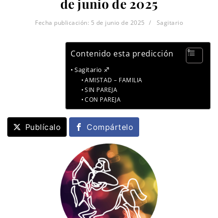
de junio de 2025
Fecha publicación:
5 de junio de 2025
Sagitario
Contenido esta predicción
Sagitario ♐
AMISTAD – FAMILIA
SIN PAREJA
CON PAREJA
Publícalo
Compártelo