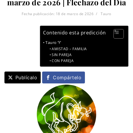
marzo de 2026 | Flechazo del Día
Fecha publicación:
18 de marzo de 2026
Tauro
Contenido esta predicción
Tauro ♈
AMISTAD – FAMILIA
SIN PAREJA
CON PAREJA
Publícalo
Compártelo