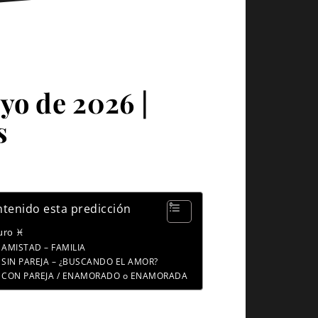
yo de 2026 |
s
tenido esta predicción
uro ♓
AMISTAD – FAMILIA
SIN PAREJA – ¿BUSCANDO EL AMOR?
CON PAREJA / ENAMORADO o ENAMORADA