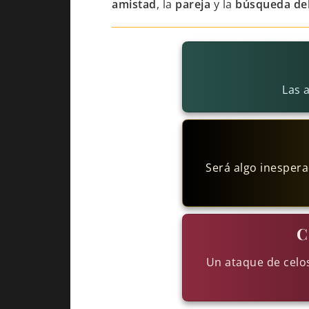
amistad
, la
pareja
y la
búsqueda de
Las 
Será algo inespera
C
Un ataque de celos