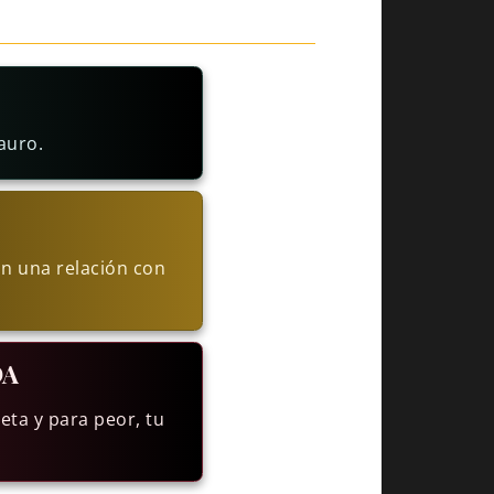
auro.
on una relación con
DA
eta y para peor, tu