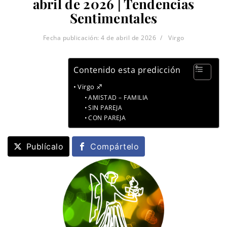
abril de 2026 | Tendencias
Sentimentales
Fecha publicación:
4 de abril de 2026
Virgo
Contenido esta predicción
Virgo ♐
AMISTAD – FAMILIA
SIN PAREJA
CON PAREJA
Publícalo
Compártelo