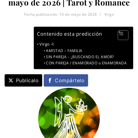
mayo de 2026 | Tarot y Romance
Fecha publicación:
10 de mayo de 2026
Virgo
Contenido esta predicción
Virgo ♌
AMISTAD – FAMILIA
SIN PAREJA – ¿BUSCANDO EL AMOR?
CON PAREJA / ENAMORADO o ENAMORADA
Publícalo
Compártelo