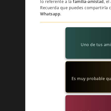
lo referente a la
familia-amistad
, el
Recuerda que puedes compartirla 
Whatsapp
.
Uno de tus ami
Es muy probable que