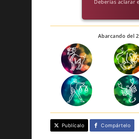
Deberías aclarar 
Abarcando del 2
Publícalo
Compártelo