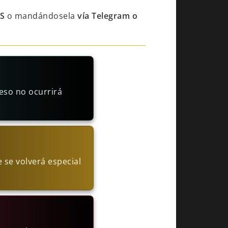
S
o mandándosela
vía Telegram o
eso no ocurrirá
 se volverá especial