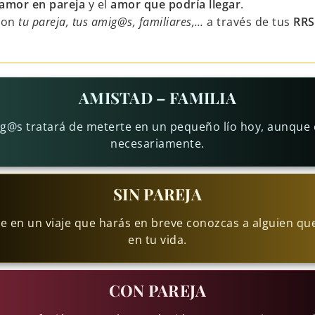
amor en pareja
y el
amor que podría llegar
.
con
tu pareja, tus amig@s, familiares,…
a través de tus
RRS
AMISTAD – FAMILIA
g@s tratará de meterte en un pequeño lío hoy, aunque 
necesariamente.
SIN PAREJA
 en un viaje que harás en breve conozcas a alguien que
en tu vida.
CON PAREJA