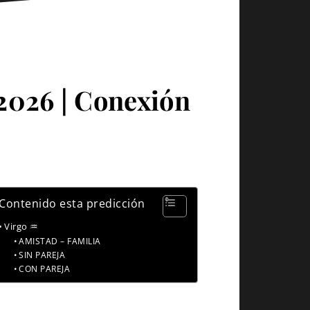
 2026 | Conexión
Contenido esta predicción
Virgo ♒
AMISTAD – FAMILIA
SIN PAREJA
CON PAREJA