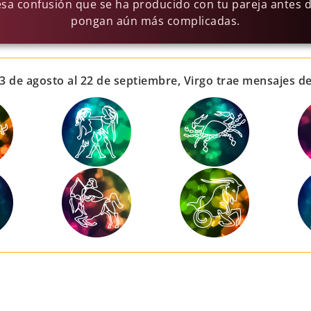
esa confusión que se ha producido con tu pareja antes d
pongan aún más complicadas.
3 de agosto al 22 de septiembre, Virgo trae mensajes de