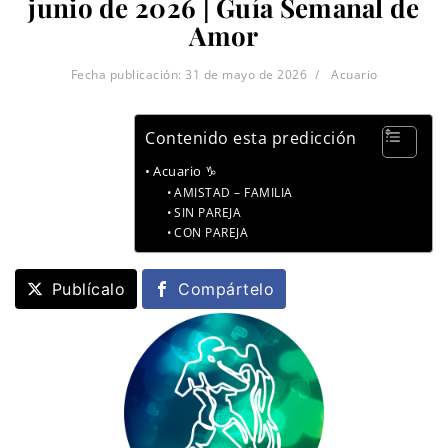
junio de 2026 | Guía Semanal de
Amor
Fecha publicación:
31 de mayo de 2026
Acuario
Contenido esta predicción
Acuario ♑
AMISTAD – FAMILIA
SIN PAREJA
CON PAREJA
Publícalo
Compártelo