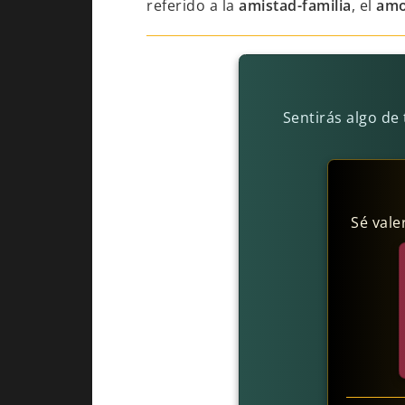
referido a la
amistad-familia
, el
amo
Sentirás algo de
Sé vale