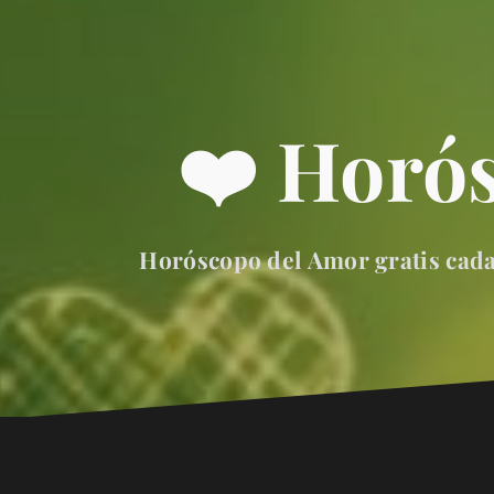
❤️ Horó
Horóscopo del Amor gratis cada 