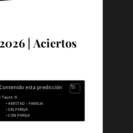
2026 | Aciertos
Contenido esta predicción
Tauro ♉
AMISTAD – FAMILIA
SIN PAREJA
CON PAREJA