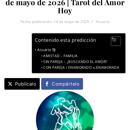
de mayo de 2026 | Tarot del Amor
Hoy
Fecha publicación:
14 de mayo de 2026
Acuario
Contenido esta predicción
Acuario ♍
AMISTAD – FAMILIA
SIN PAREJA – ¿BUSCANDO EL AMOR?
CON PAREJA / ENAMORADO o ENAMORADA
Publícalo
Compártelo