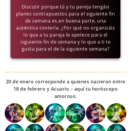
Discutir porque tú y tu pareja tengáis
planes contrapuestos para el siguiente fin
de semana es,en buena parte, una
auténtica tontería. ¿Por qué no organizáis
lo que a tu pareja le apetece para el
siguiente fin de semana y lo que a ti te
gusta para el de la siguiente semana?
20 de enero corresponde a quienes nacieron entre
18 de febrero y Acuario – aquí tu horóscopo
amoroso.