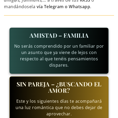
amig@s, familiares,…
a través de tus
RRSS
o
mandándosela
vía Telegram o Whatsapp
.
AMISTAD – FAMILIA
No serás comprendido por un familiar por
un asunto que ya viene de lejos con
respecto al que tenéis pensamientos
dispares.
SIN PAREJA – ¿BUSCANDO EL
AMOR?
Este y los siguientes días te acompañará
una luz romántica que no debes dejar de
aprovechar.