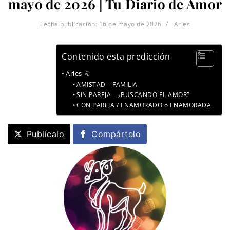
mayo de 2026 | Tu Diario de Amor
Fecha publicación:
16 de mayo de 2026
Aries
Contenido esta predicción
Aries ♌
AMISTAD – FAMILIA
SIN PAREJA – ¿BUSCANDO EL AMOR?
CON PAREJA / ENAMORADO o ENAMORADA
Publícalo
Compártelo