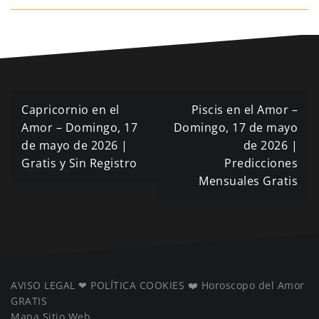
Navegación
Capricornio en el
Piscis en el Amor –
de
Amor – Domingo, 17
Domingo, 17 de mayo
de mayo de 2026 |
de 2026 |
entradas
Gratis y Sin Registro
Predicciones
Mensuales Gratis
AVISO LEGAL
❤ ️
POLÍTICA COOKIES
❤️
Horoscopo del Amor
GRATIS
Mapa Sitio Web
️