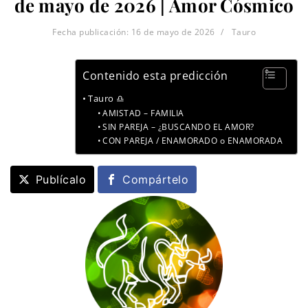
de mayo de 2026 | Amor Cósmico
Fecha publicación:
16 de mayo de 2026
Tauro
Contenido esta predicción
Tauro ♎
AMISTAD – FAMILIA
SIN PAREJA – ¿BUSCANDO EL AMOR?
CON PAREJA / ENAMORADO o ENAMORADA
Publícalo
Compártelo