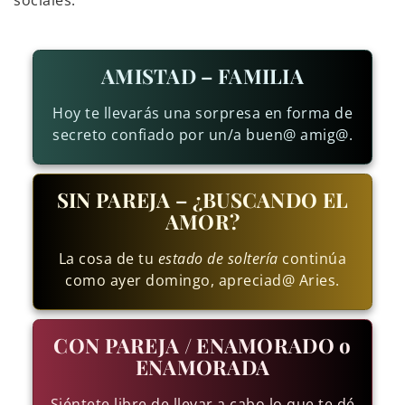
sociales.
AMISTAD – FAMILIA
Hoy te llevarás una sorpresa en forma de
secreto confiado por un/a buen@ amig@.
SIN PAREJA – ¿BUSCANDO EL
AMOR?
La cosa de tu
estado de soltería
continúa
como ayer domingo, apreciad@ Aries.
CON PAREJA / ENAMORADO o
ENAMORADA
Siéntete libre de llevar a cabo lo que te dé