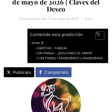
de mayo de 2026 | Claves del
Deseo
Fecha publicación:
23 de mayo de 2026
Aries
Contenido esta predicción
Aries ♊
AMISTAD – FAMILIA
SIN PAREJA – ¿BUSCANDO EL AMOR?
CON PAREJA / ENAMORADO o ENAMORADA
Publícalo
Compártelo