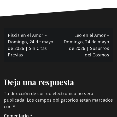
Navegación
Piscis en el Amor –
Leo en el Amor –
de
Domingo, 24 de mayo
Domingo, 24 de mayo
de 2026 | Sin Citas
de 2026 | Susurros
entradas
Previas
del Cosmos
Deja una respuesta
Tu dirección de correo electrónico no será
publicada.
Los campos obligatorios están marcados
con
*
Comentario
*