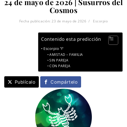
24 de mayo de 2026 | Susurros del
Cosmos
Fecha publicación:
23 de mayo de 2026
Escorpio
Contenido esta predicción
Escorpio ♈
AMISTAD – FAMILIA
SIN PAREJA
CON PAREJA
Publícalo
Compártelo