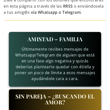
Dale a compartir con los botones que encontrarás
en esta página a través de las
RRSS
o enviándosela
a tus amig@s
vía Whatsapp o Telegram
.
AMISTAD – FAMILIA
Últimamente recibes mensajes de
Whatsapp/Telegram de alguien que está
en una fase algo negativa y quizás
deberías plantearte quedar con él/ella y
poner un poco de límite a esos mensajes
ayudándole cara a cara.
SIN PAREJA – ¿BUSCANDO EL
AMOR?