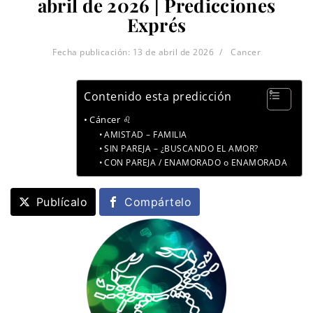
abril de 2026 | Predicciones
Exprés
Fecha publicación:
13 de abril de 2026
Cancer
Contenido esta predicción
Cáncer ♌
AMISTAD – FAMILIA
SIN PAREJA – ¿BUSCANDO EL AMOR?
CON PAREJA / ENAMORADO o ENAMORADA
Publícalo
Compártelo