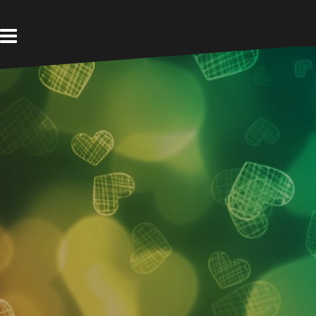
Ir
al
contenido