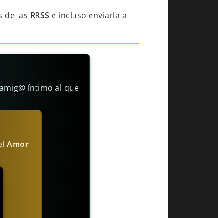
s de las
RRSS
e incluso enviarla a
 amig@ íntimo al que
el
Amor