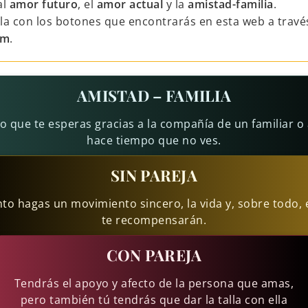
al
amor futuro
, el
amor actual
y la
amistad-familia
.
la con los botones que encontrarás en esta web a travé
am
.
AMISTAD – FAMILIA
lo que te esperas gracias a la compañía de un familiar o
hace tiempo que no ves.
SIN PAREJA
to hagas un movimiento sincero, la vida y, sobre todo, 
te recompensarán.
CON PAREJA
Tendrás el apoyo y afecto de la persona que amas,
pero también tú tendrás que dar la talla con ella