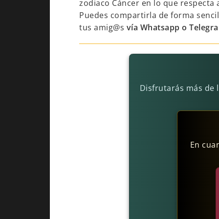
zodiaco Cáncer en lo que respecta 
Puedes compartirla de forma sencil
tus amig@s
vía Whatsapp o Telegr
Disfrutarás más de 
En cuan