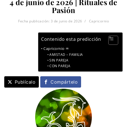
4 de junio de 2026 | Rituales de
Pasión
Fecha publicación:
3 de junio de 2026
Capricornio
Contenido esta predicción
Capricornio ♒
AMISTAD – FAMILIA
SIN PAREJA
CON PAREJA
Publícalo
Compártelo