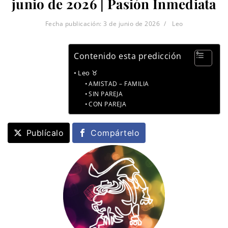
junio de 2026 | Pasión Inmediata
Fecha publicación:
3 de junio de 2026
Leo
Contenido esta predicción
Leo ♉
AMISTAD – FAMILIA
SIN PAREJA
CON PAREJA
Publícalo
Compártelo