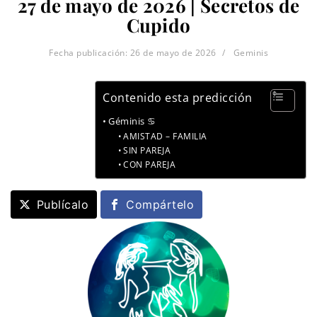
27 de mayo de 2026 | Secretos de
Cupido
Fecha publicación:
26 de mayo de 2026
Geminis
Contenido esta predicción
Géminis ♋
AMISTAD – FAMILIA
SIN PAREJA
CON PAREJA
Publícalo
Compártelo