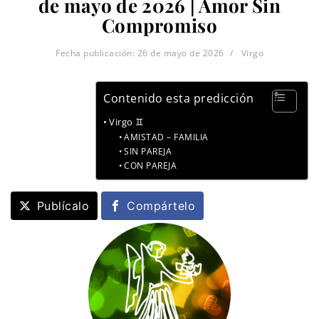
de mayo de 2026 | Amor Sin
Compromiso
Fecha publicación:
26 de mayo de 2026
Virgo
Contenido esta predicción
Virgo ♊
AMISTAD – FAMILIA
SIN PAREJA
CON PAREJA
Publícalo
Compártelo