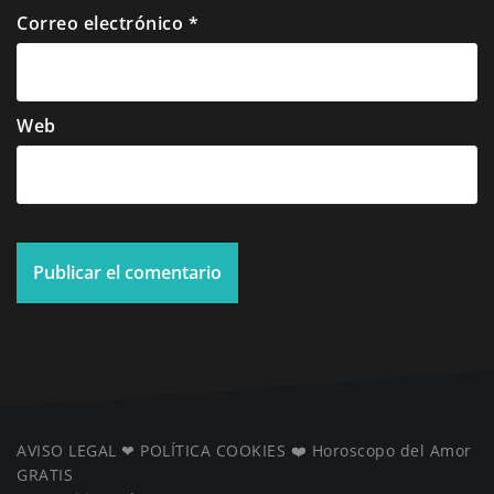
Correo electrónico
*
Web
AVISO LEGAL
❤ ️
POLÍTICA COOKIES
❤️
Horoscopo del Amor
GRATIS