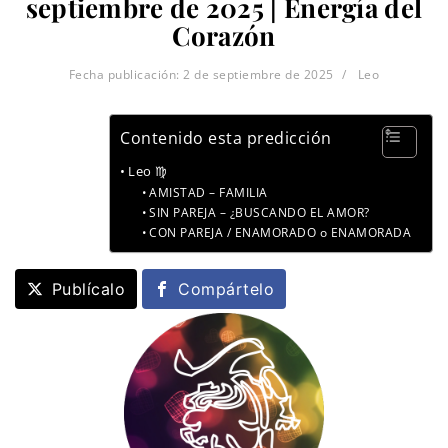
septiembre de 2025 | Energía del
Corazón
Fecha publicación:
2 de septiembre de 2025
Leo
Contenido esta predicción
Leo ♍
AMISTAD – FAMILIA
SIN PAREJA – ¿BUSCANDO EL AMOR?
CON PAREJA / ENAMORADO o ENAMORADA
Publícalo
Compártelo