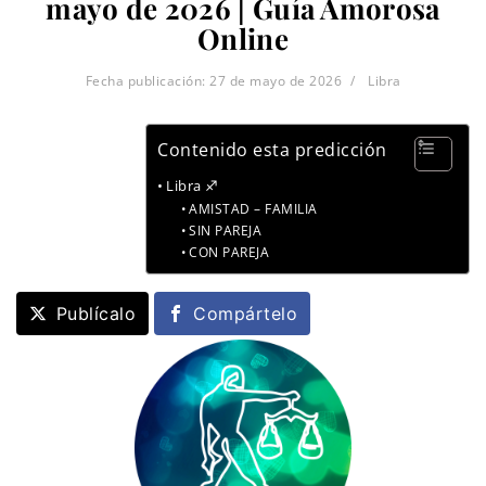
mayo de 2026 | Guía Amorosa
Online
Fecha publicación:
27 de mayo de 2026
Libra
Contenido esta predicción
Libra ♐
AMISTAD – FAMILIA
SIN PAREJA
CON PAREJA
Publícalo
Compártelo