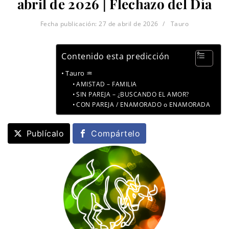
abril de 2026 | Flechazo del Día
Fecha publicación:
27 de abril de 2026
Tauro
Contenido esta predicción
Tauro ♒
AMISTAD – FAMILIA
SIN PAREJA – ¿BUSCANDO EL AMOR?
CON PAREJA / ENAMORADO o ENAMORADA
Publícalo
Compártelo