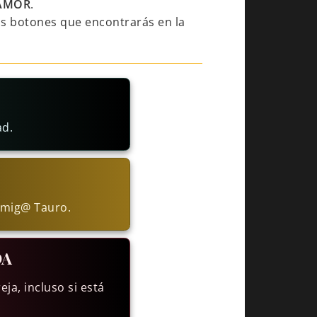
 AMOR
.
os botones que encontrarás en la
ad.
amig@ Tauro.
DA
ja, incluso si está