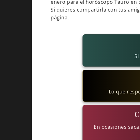
enero para el horóscopo Tauro en 
Si quieres compartirla con tus ami
página.
Si
Lo que resp
C
En ocasiones sacas