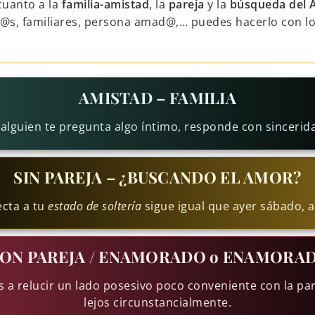
cuanto a la
familia-amistad
, la
pareja
y la
búsqueda del
g@s, familiares, persona amad@,… puedes hacerlo con l
AMISTAD – FAMILIA
 alguien te pregunta algo íntimo, responde con sincerid
SIN PAREJA – ¿BUSCANDO EL AMOR?
ecta a tu
estado de soltería
sigue igual que ayer sábado, 
ON PAREJA / ENAMORADO o ENAMORA
 a relucir un lado posesivo poco conveniente con la pare
lejos circunstancialmente.