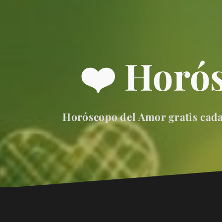
❤️ Horó
Horóscopo del Amor gratis cada 