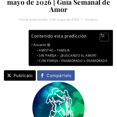
mayo de 2026 | Guía Semanal de
Amor
Fecha publicación:
3 de mayo de 2026
Acuario
Contenido esta predicción
Acuario ♍
AMISTAD – FAMILIA
SIN PAREJA – ¿BUSCANDO EL AMOR?
CON PAREJA / ENAMORADO o ENAMORADA
Publícalo
Compártelo