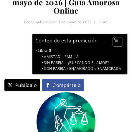
mayo de 2026 | Guía Amorosa
Online
Fecha publicación:
3 de mayo de 2026
Libra
Contenido esta predicción
Libra ♊
AMISTAD – FAMILIA
SIN PAREJA – ¿BUSCANDO EL AMOR?
CON PAREJA / ENAMORADO o ENAMORADA
Publícalo
Compártelo