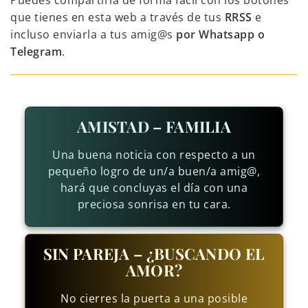
Puedes compartirla de forma fácil con los botones
que tienes en esta web a través de tus
RRSS
e
incluso enviarla a tus amig@s
por Whatsapp o
Telegram
.
AMISTAD – FAMILIA
Una buena noticia con respecto a un
pequeño logro de un/a buen/a amig@,
hará que concluyas el día con una
preciosa sonrisa en tu cara.
SIN PAREJA – ¿BUSCANDO EL
AMOR?
No cierres la puerta a una posible