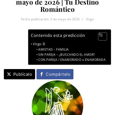
mayo de 2026 | Tu Destino
Romántico
Fecha publicación:
3 de mayo de 2026
Virgo
Contenido esta predicción
Virgo ♊
AMISTAD – FAMILIA
SIN PAREJA – ¿BUSCANDO EL AMOR?
CON PAREJA / ENAMORADO o ENAMORADA
Publícalo
Compártelo