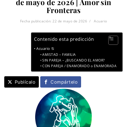
de mayo de 2026 | Amor sin
Fronteras
Fecha publicación:
22 de mayo de 2026
Acuario
Contenido esta predicción
Acuario ♋
AMISTAD – FAMILIA
SIN PAREJA – ¿BUSCANDO EL AMOR?
CON PAREJA / ENAMORADO o ENAMORADA
Publícalo
Compártelo