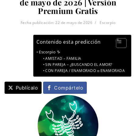
de mayo de 2026 | Versión
Premium Gratis
Fecha publicación:
22 de mayo de 2026
Escorpio
Contenido esta predicción
Escorpio ♑
AMISTAD – FAMILIA
SIN PAREJA – ¿BUSCANDO EL AMOR?
CON PAREJA / ENAMORADO o ENAMORADA
Publícalo
Compártelo