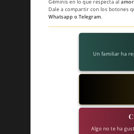
Géminis en lo que respecta al
amor
Dale a compartir con los botones q
Whatsapp o Telegram
.
Un familiar ha r
C
Algo no te ha gus