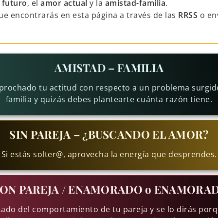
 futuro
, el
amor actual
y la
amistad-familia
.
ue encontrarás en esta página a través de las
RRSS
o en
AMISTAD – FAMILIA
eprochado tu actitud con respecto a un problema surgido
familia y quizás debes plantearte cuánta razón tiene.
SIN PAREJA – ¿BUSCANDO EL AMOR?
Si estás solter@, aprovecha la energía que desprendes.
ON PAREJA / ENAMORADO o ENAMORA
tado del comportamiento de tu pareja y se lo dirás por