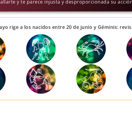
callarte y te parece injusta y desproporcionada su acción
ayo rige a los nacidos entre 20 de junio y Géminis: revis