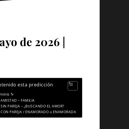
ayo de 2026 |
tenido esta predicción
minis ♑
AMISTAD – FAMILIA
SIN PAREJA – ¿BUSCANDO EL AMOR?
CON PAREJA / ENAMORADO o ENAMORADA