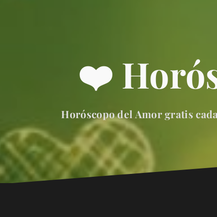
❤️ Horó
Horóscopo del Amor gratis cada 