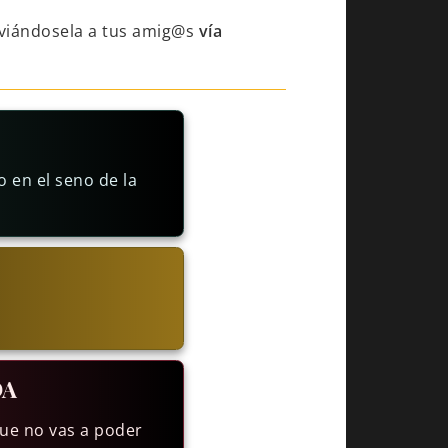
viándosela a tus amig@s
vía
 en el seno de la
DA
que no vas a poder