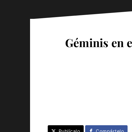
Géminis en e
Publícalo
Compártelo