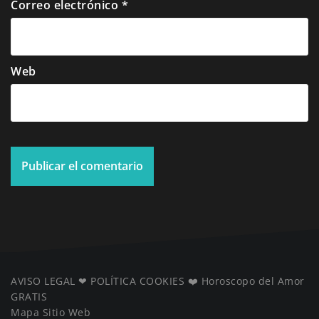
Correo electrónico
*
Web
AVISO LEGAL
❤ ️
POLÍTICA COOKIES
❤️
Horoscopo del Amor
GRATIS
Mapa Sitio Web
️