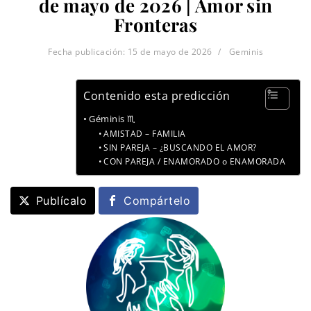
de mayo de 2026 | Amor sin
Fronteras
Fecha publicación:
15 de mayo de 2026
Geminis
Contenido esta predicción
Géminis ♏
AMISTAD – FAMILIA
SIN PAREJA – ¿BUSCANDO EL AMOR?
CON PAREJA / ENAMORADO o ENAMORADA
Publícalo
Compártelo