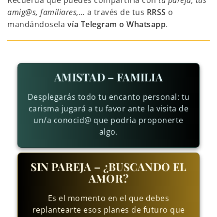
Recuerda que puedes compartirla con
tu pareja, tus
amig@s, familiares,…
a través de tus
RRSS
o
mandándosela
vía Telegram o Whatsapp
.
AMISTAD – FAMILIA
Desplegarás todo tu encanto personal: tu
carisma jugará a tu favor ante la visita de
un/a conocid@ que podría proponerte
algo.
SIN PAREJA – ¿BUSCANDO EL
AMOR?
Es el momento en el que debes
replantearte esos planes de futuro que