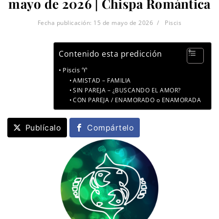
mayo de 2026 | Chispa Romántica
Fecha publicación:
15 de mayo de 2026
Piscis
Contenido esta predicción
Piscis ♈
AMISTAD – FAMILIA
SIN PAREJA – ¿BUSCANDO EL AMOR?
CON PAREJA / ENAMORADO o ENAMORADA
Publícalo
Compártelo