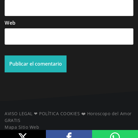
Web
AVISO LEGAL
❤ ️
POLÍTICA COOKIES
❤️
Horoscopo del Amor
GRATIS
Mapa Sitio Web
️