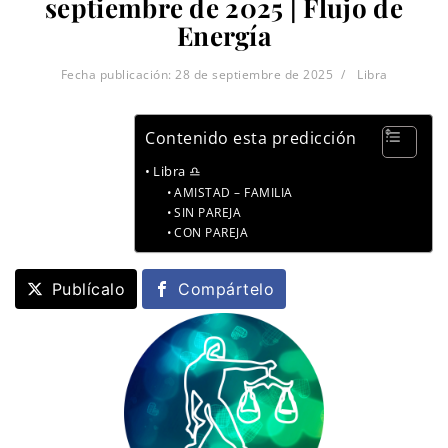
septiembre de 2025 | Flujo de
Energía
Fecha publicación:
28 de septiembre de 2025
Libra
Contenido esta predicción
Libra ♎
AMISTAD – FAMILIA
SIN PAREJA
CON PAREJA
Publícalo
Compártelo